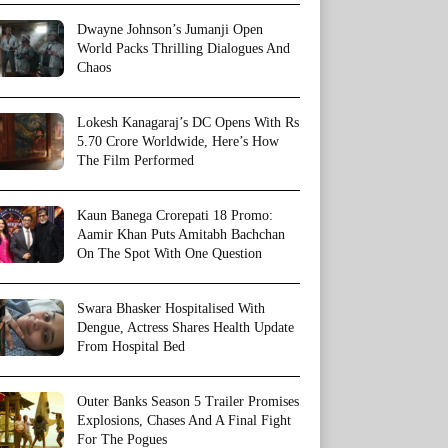
Dwayne Johnson’s Jumanji Open
World Packs Thrilling Dialogues And
Chaos
Lokesh Kanagaraj’s DC Opens With Rs
5.70 Crore Worldwide, Here’s How
The Film Performed
Kaun Banega Crorepati 18 Promo:
Aamir Khan Puts Amitabh Bachchan
On The Spot With One Question
Swara Bhasker Hospitalised With
Dengue, Actress Shares Health Update
From Hospital Bed
Outer Banks Season 5 Trailer Promises
Explosions, Chases And A Final Fight
For The Pogues