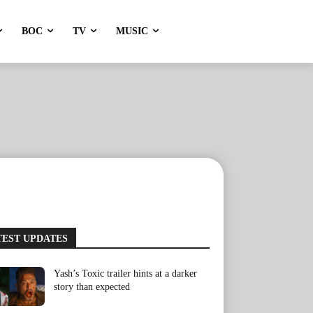
BOC
TV
MUSIC
TEST UPDATES
Yash’s Toxic trailer hints at a darker
story than expected