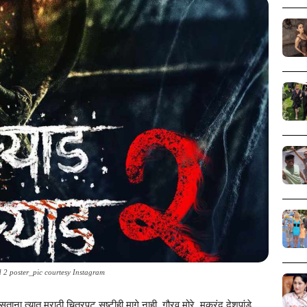
 2 poster_pic courtesy Instagram
ताना त्यात मराठी चित्रपट सृष्टीही मागे नाही. गौरव मोरे, मकरंद देशपांडे,