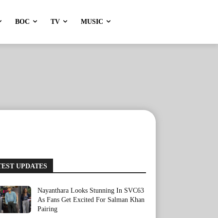
BOC
TV
MUSIC
TEST UPDATES
Nayanthara Looks Stunning In SVC63
As Fans Get Excited For Salman Khan
Pairing