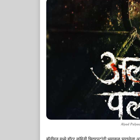
Alyad Palyad
बॉलीवूड मध्ये हॉरर कॉमेडी चित्रपटांनी धुमाकूळ घातलेला अस